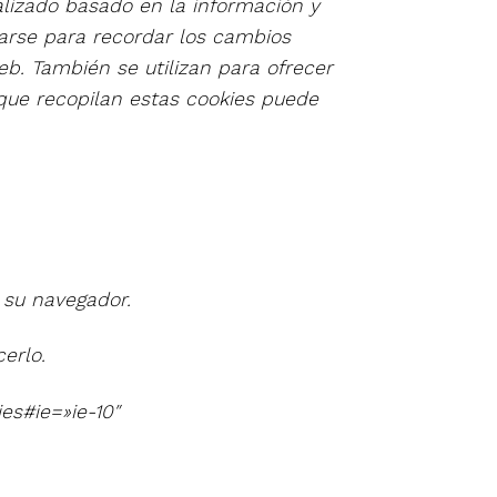
alizado basado en la información y
zarse para recordar los cambios
eb. También se utilizan para ofrecer
 que recopilan estas cookies puede
o su navegador.
erlo.
es#ie=»ie-10″