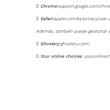

Chrome
:support.google.com/chr

Safari:
apple.com/es/privacy/use-o
Además, también puede gestionar e

Ghostery:
ghostery.com/

Your online choices
: youronlinec